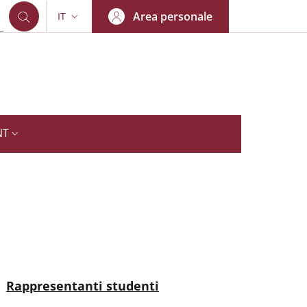
Area personale
IT
SELETTORE LINGUA: CURRENT LANGUAGE
NT
nkedIn
AIN NAVIGATION
Attivo
Rappresentanti studenti