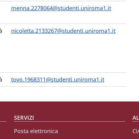
menna.2278064@studenti.uniroma1.it
tà
nicoletta.2133267@studenti.uniroma1.it
à
tovo.1968311@studenti.uniroma1.it
SERVIZI
AL
Posta elettronica
CI