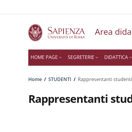
Slim to
Salta al contenuto principale
Skip to footer content
Area dida
HOME PAGE
SEGRETERIE
DIDATTICA
Briciole di pane
Home
/
STUDENTI
/
Rappresentanti studenti
Rappresentanti stud