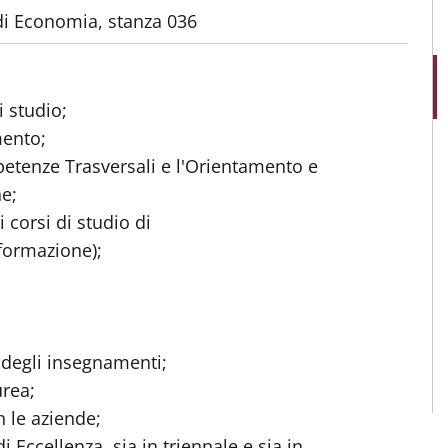
 di Economia, stanza 036
 studio;
mento;
petenze Trasversali e l'Orientamento e
ne;
i corsi di studio di
formazione);
 degli insegnamenti;
urea;
n le aziende;
 Eccellenza, sia in triennale e sia in