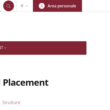
Area personale
IT
SELETTORE LINGUA: CURRENT LANGUAGE
NT
il Placement
nkedIn
AIN NAVIGATION
Strutture