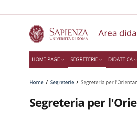
Slim to
Salta al contenuto principale
Skip to footer content
Area dida
HOME PAGE
SEGRETERIE
DIDATTICA
Briciole di pane
Home
/
Segreterie
/
Segreteria per l'Orienta
Segreteria per l'Ori