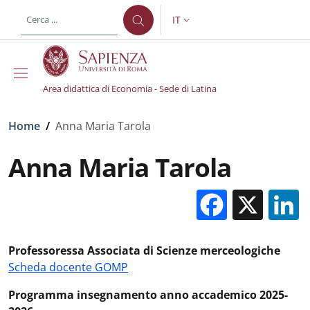
Salta al contenuto principale
Skip to footer content
IT
SELETTORE LINGUA: CURREN
Area didattica di Economia - Sede di Latina
Briciole di pane
Home
/
Anna Maria Tarola
Anna Maria Tarola
Facebo
X
Professoressa Associata di Scienze merceologiche
Scheda docente GOMP
Programma insegnamento anno accademico 2025-