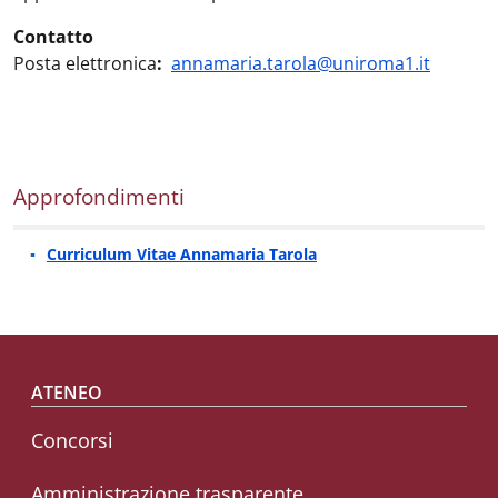
Contatto
Posta elettronica
:
annamaria.tarola@uniroma1.it
Approfondimenti
Curriculum Vitae Annamaria Tarola
Footer menu
ATENEO
Concorsi
Amministrazione trasparente