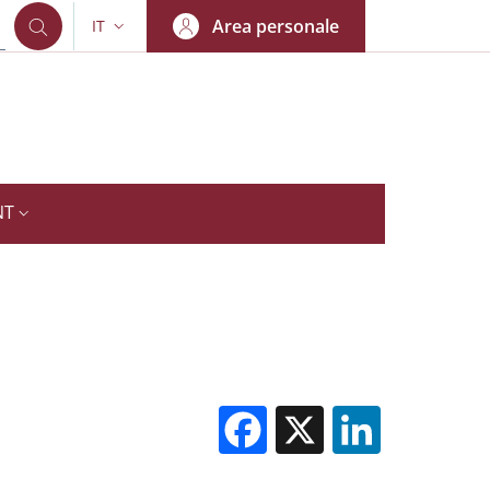
Area personale
IT
SELETTORE LINGUA: CURRENT LANGUAGE
NT
Facebook
X
Linked