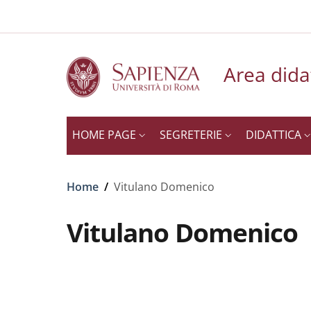
Slim to
Salta al contenuto principale
Skip to footer content
Area dida
HOME PAGE
SEGRETERIE
DIDATTICA
Briciole di pane
Home
/
Vitulano Domenico
Vitulano Domenico